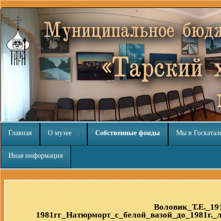
Главная
О музее
Собственные фонды
Мы в Госкатал
Иная информация
nachodki.ru
интернет-магазин
Воловик_Т.Е._19
1981гг_Натюрморт_с_белой_вазой_до_1981г._