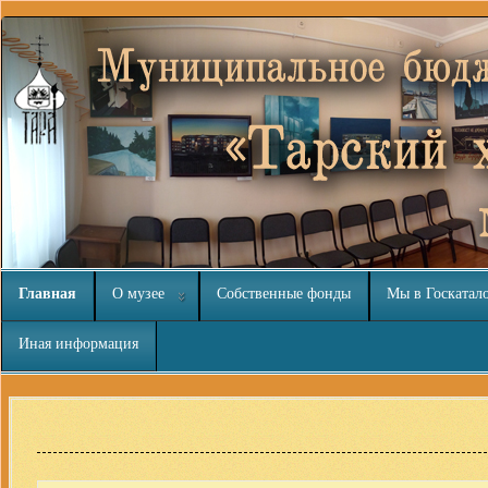
Главная
О музее
Собственные фонды
Мы в Госкатал
Иная информация
Joomla модули на
http://joomla3x.ru
и компоненты.