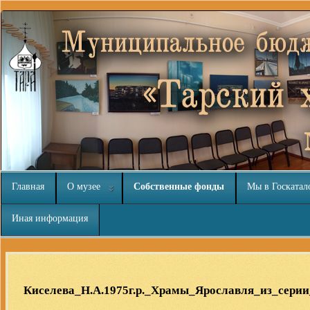
Главная
О музее
Собственные фонды
Мы в Госкатал
Иная информация
Шаблоны Joomla 3
тут
Киселева_Н.А.1975г.р._Храмы_Ярославля_из_сери