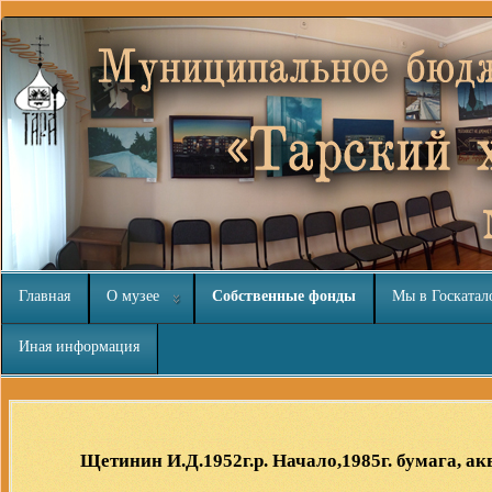
Главная
О музее
Собственные фонды
Мы в Госкатал
Иная информация
Шаблоны для Joomla 3
здесь
Щетинин И.Д.1952г.р. Начало,1985г. бумага, а