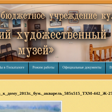
ы в Госкаталоге
Режим работы
Официальные документы
В
ка_к_дому_2013г._бум._акварель_585х515_ТХМ-442_Ж-2