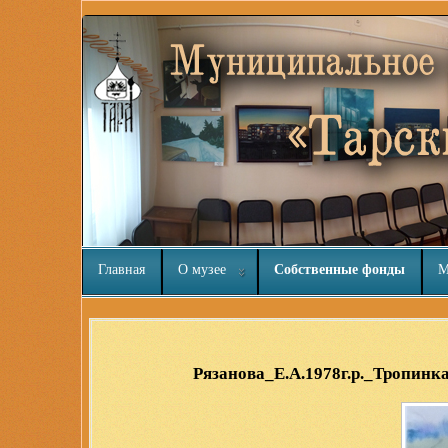
Главная
О музее
Собственные фонды
М
Joomla шаблоны бесплатно
http://joomla3x.ru
Рязанова_Е.А.1978г.р._Тропин