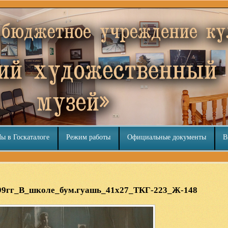
ы в Госкаталоге
Режим работы
Официальные документы
В
99гг_В_школе_бум.гуашь_41х27_ТКГ-223_Ж-148