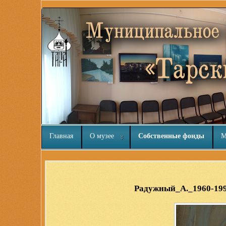
Главная
О музее
Собственные фонды
М
Joomla шаблоны бесплатно
http://joomla3x.ru
Радужный_А._1960-19