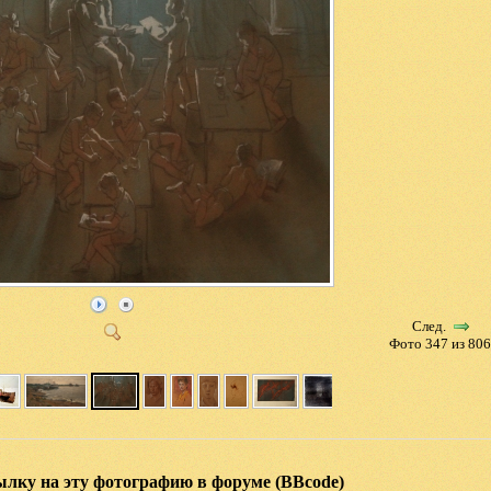
След.
Фото 347 из 80
ылку на эту фотографию в форуме (BBcode)