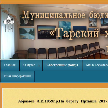
Главная
О музее
Собственные фонды
Мы в Госкатал
Иная информация
Расширения Joomla 3
Абрамов_А.И.1959г.р.На_берегу_Иртыша_2017