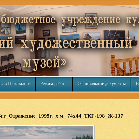
ы в Госкаталоге
Режим работы
Официальные документы
В
6гг_Отражение_1995г._х.м._74х44_ТКГ-198_Ж-137