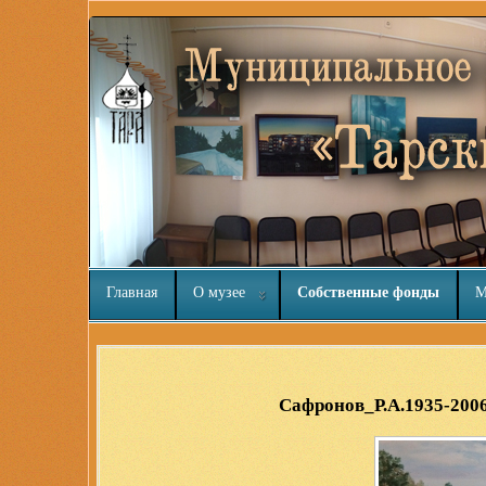
Главная
О музее
Собственные фонды
М
Расширения Joomla 3
Сафронов_Р.А.1935-200