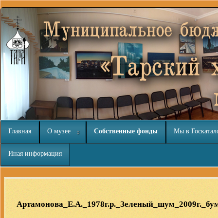
Главная
О музее
Собственные фонды
Мы в Госкатал
Иная информация
Скачать
бесплатные шаблоны Joomla
Артамонова_Е.А._1978г.р._Зеленый_шум_2009г._бу