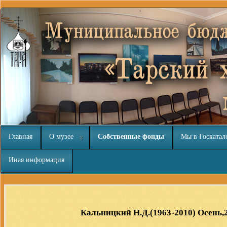
Главная
О музее
Собственные фонды
Мы в Госкатал
Иная информация
http://nachodki.ru/
Кальницкий Н.Д.(1963-2010) Осень,2