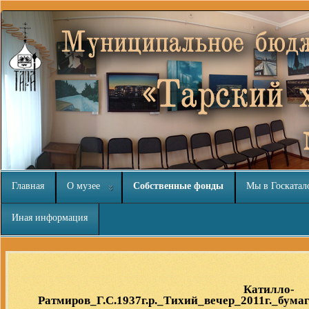
Главная
О музее
Собственные фонды
Мы в Госкатал
Иная информация
Скачать
бесплатные шаблоны Joomla
Катилло-
Ратмиров_Г.С.1937г.р._Тихий_вечер_2011г._бум