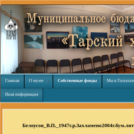
Главная
О музее
Собственные фонды
Мы в Госкатал
Иная информация
Статьи и обзоры
nachodki.ru
Белоусов_В.П._1947г.р.Захламено2004г.бум.л