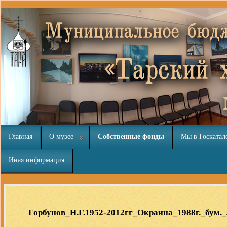
Главная
О музее
Собственные фонды
Мы в Госкатал
Иная информация
Интернет-магазин
nachodki.ru
Горбунов_Н.Г.1952-2012гг_Окраина_1988г._бум