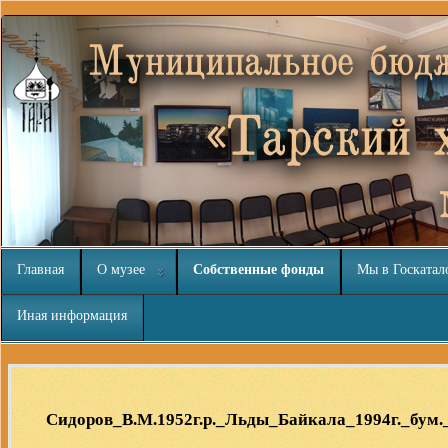
Главная
О музее
Собственные фонды
Мы в Госкатал
Иная информация
Шаблоны Joomla 3
тут
Сидоров_В.М.1952г.р._Льды_Байкала_1994г._бум