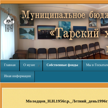
Главная
О музее
Собственные фонды
Мы в Госкатал
Иная информация
Шаблоны для Joomla 3
здесь
Молодцов_Н.Н.1956г.р._Летний_день1996