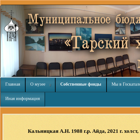
Главная
О музее
Собственные фонды
Мы в Госкатал
Иная информация
Joomla модули на
http://joomla3x.ru
и компоненты.
Кальницкая А.Н. 1988 г.р. Айда, 2021 г. холс