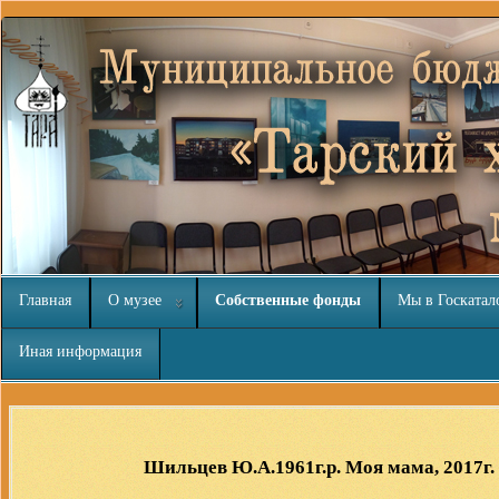
Главная
О музее
Собственные фонды
Мы в Госкатал
Иная информация
Все для
Joomla
. Бесплатные шаблоны и расширения.
Шильцев Ю.А.1961г.р. Моя мама, 2017г.