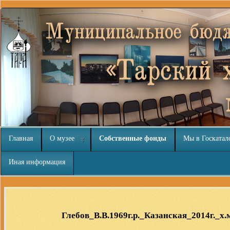
Главная
О музее
Собственные фонды
Мы в Госкатал
Иная информация
nachodki.ru
интернет-магазин
Глебов_В.В.1969г.р._Казанская_2014г._