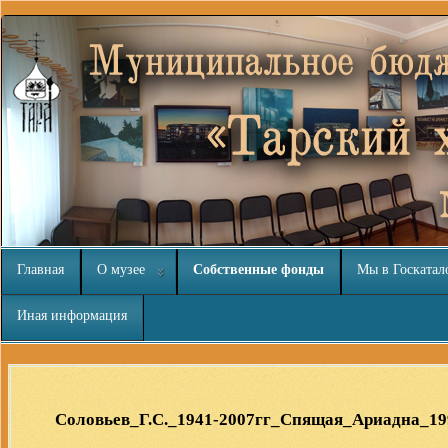
Главная
О музее
Собственные фонды
Мы в Госкатал
Иная информация
Бесплатные шаблоны
Joomla
Соловьев_Г.С._1941-2007гг_Спящая_Ариадна_19