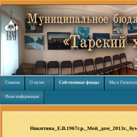
Главная
О музее
Собственные фонды
Мы в Госкатал
Иная информация
Компоненты, модули, шаблоны и другие
Расширения Joomla
Никитина_Е.В.1967г.р._Мой_дом_2013г._б