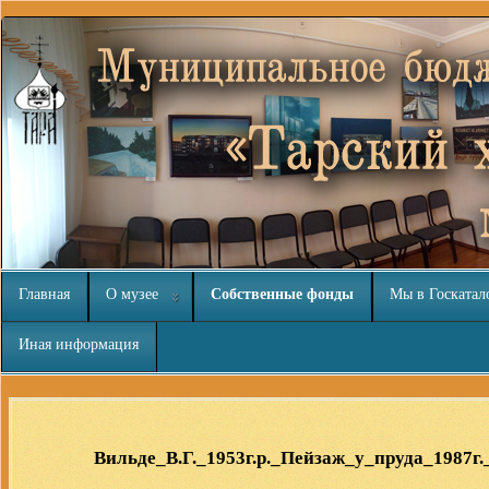
Главная
О музее
Собственные фонды
Мы в Госкатал
Иная информация
Joomla модули на
http://joomla3x.ru
и компоненты.
Вильде_В.Г._1953г.р._Пейзаж_у_пруда_1987г