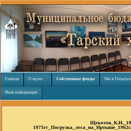
Главная
О музее
Собственные фонды
Мы в Госкатал
Иная информация
Joomla модули на
http://joomla3x.ru
и компоненты.
Щекотов_К.Н._19
1975гг_Погрузка_леса_на_Иртыше_1962г