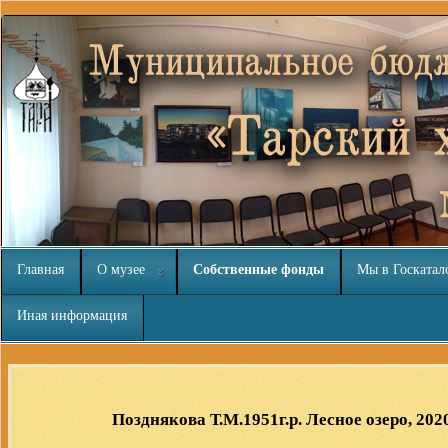
Главная
О музее
Собственные фонды
Мы в Госкатал
Иная информация
Здесь нашел интересный
обзор
Позднякова Т.М.1951г.р. Лесное озеро, 2020 