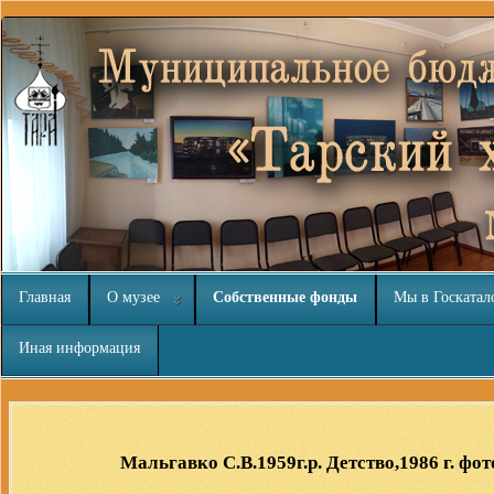
Главная
О музее
Собственные фонды
Мы в Госкатал
Иная информация
Шаблоны Joomla 3
тут
Мальгавко С.В.1959г.р. Детство,1986 г. фо