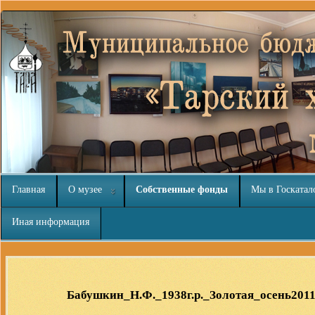
Главная
О музее
Собственные фонды
Мы в Госкатал
Иная информация
Расширения Joomla 3
Бабушкин_Н.Ф._1938г.р._Золотая_осень2011