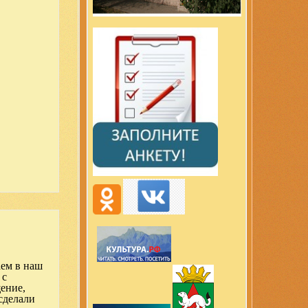
аем в наш
 с
щение,
сделали