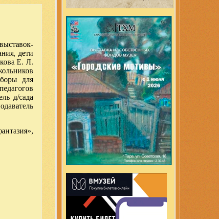
выставок-
ания, дети
ова Е. Л.
школьников
аборы для
педагогов
ль д/сада
одаватель
фантазия»,