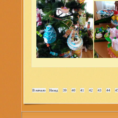
В начало
Назад
39
40
41
42
43
44
4