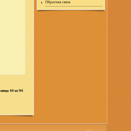
Обратная связь
ница 44 из 94
↑↑↑