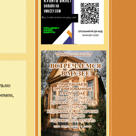
льно
ремен,