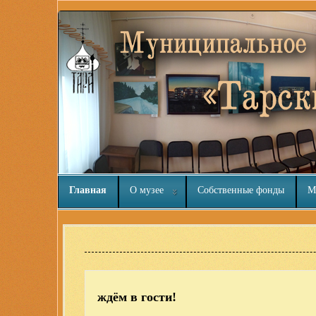
Главная
О музее
Собственные фонды
М
Расширения Joomla 3
ждём в гости!