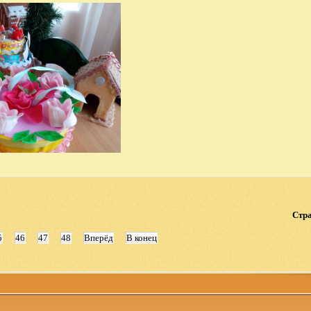
Стра
5
46
47
48
Вперёд
В конец