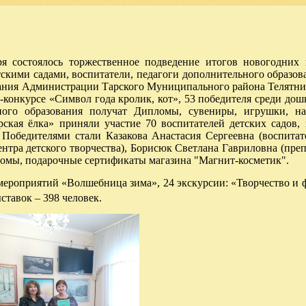
я состоялось торжественное подведение итогов новогодних 
тскими садами, воспитатели, педагоги дополнительного образов
вания Администрации Тарского Муниципального района Телятник
-конкурсе «Символ года кролик, кот», 53 победителя среди до
ого образования получат Дипломы, сувениры, игрушки, н
рская ёлка» приняли участие 70 воспитателей детских садов, 
Победителями стали Казакова Анастасия Сергеевна (воспитате
нтра детского творчества), Борисюк Светлана Гавриловна (преп
омы, подарочные сертификаты магазина "Магнит-косметик".
 мероприятий «Волшебница зима», 24 экскурсии: «Творчество и 
тавок – 398 человек.