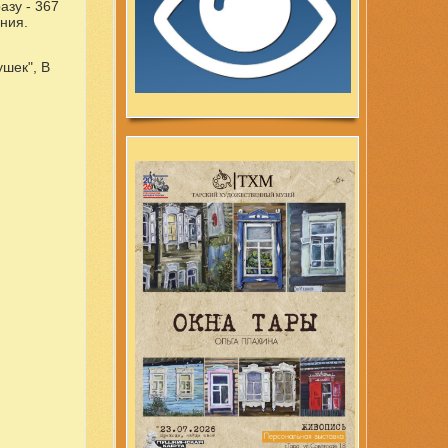
зу - 367 
ия. 
шек", В 