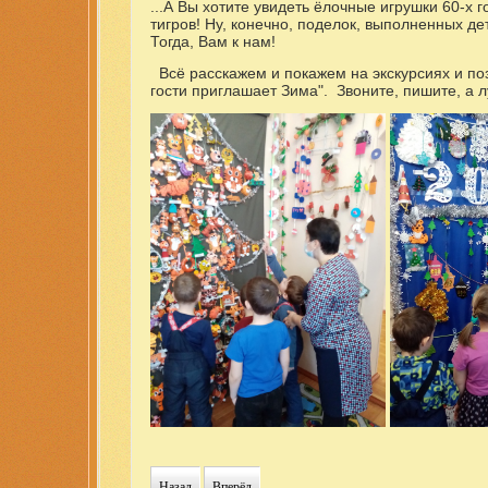
...А Вы хотите увидеть ёлочные игрушки 60-х г
тигров! Ну, конечно, поделок, выполненных д
Тогда, Вам к нам!
  Всё расскажем и покажем на экскурсиях и п
гости приглашает Зима".  Звоните, пишите, а 
Назад
Вперёд